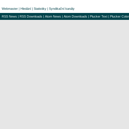
Webmaster
|
Hledání
|
Statistiky
|
Syndikační kanály
RSS News
|
RSS Downloads
|
Atom News
|
Atom Downloads
|
Plucker Text
|
Plucker Color