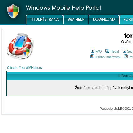
fo
O všem
FAQ
Hledat
Sez
Osobní nastavení
Při
Obsah fóra WMHelp.cz
Informa
Žádné téma nebo příspěvek nebyl nal
phpBB
Powered by
© 2001, 