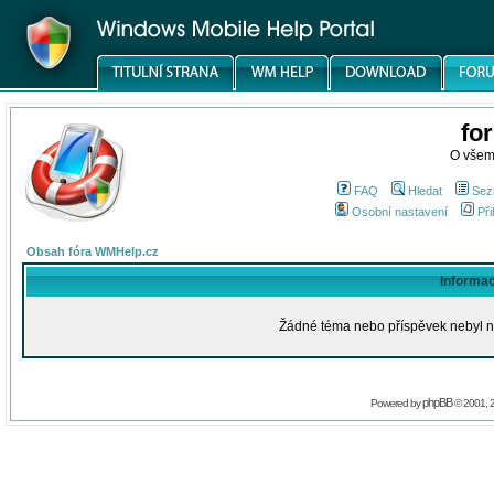
fo
O všem
FAQ
Hledat
Sez
Osobní nastavení
Při
Obsah fóra WMHelp.cz
Informa
Žádné téma nebo příspěvek nebyl nal
phpBB
Powered by
© 2001, 