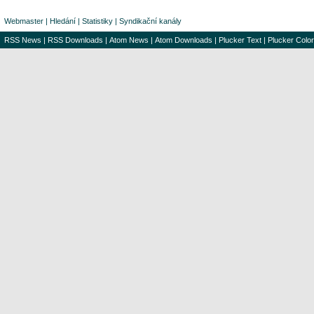
Webmaster
|
Hledání
|
Statistiky
|
Syndikační kanály
RSS News
|
RSS Downloads
|
Atom News
|
Atom Downloads
|
Plucker Text
|
Plucker Color