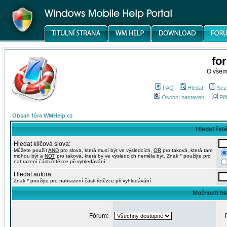
fo
O všem
FAQ
Hledat
Sez
Osobní nastavení
Při
Obsah fóra WMHelp.cz
Hledat řet
Hledat klíčová slova:
Můžete použít
AND
pro slova, která musí být ve výsledcích,
OR
pro taková, která tam
mohou být a
NOT
pro taková, která by ve výsledcích neměla být. Znak * použijte pro
nahrazení části řetězce při vyhledávání.
Hledat autora:
Znak * použijte pro nahrazení části řetězce při vyhledávání
Možnosti hl
Fórum: