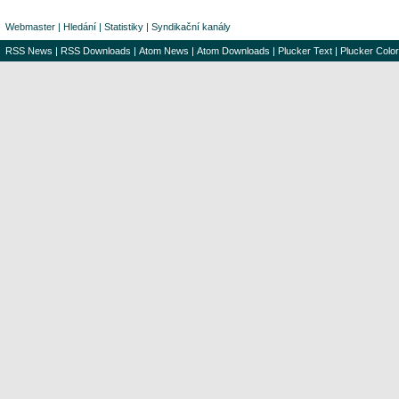
Webmaster
|
Hledání
|
Statistiky
|
Syndikační kanály
RSS News
|
RSS Downloads
|
Atom News
|
Atom Downloads
|
Plucker Text
|
Plucker Color