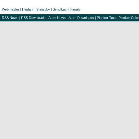
Webmaster
|
Hledání
|
Statistiky
|
Syndikační kanály
RSS News
|
RSS Downloads
|
Atom News
|
Atom Downloads
|
Plucker Text
|
Plucker Color