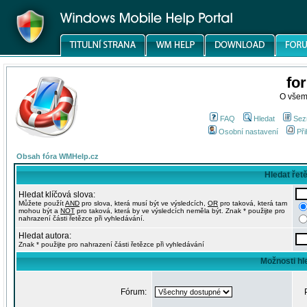
fo
O všem
FAQ
Hledat
Sez
Osobní nastavení
Při
Obsah fóra WMHelp.cz
Hledat řet
Hledat klíčová slova:
Můžete použít
AND
pro slova, která musí být ve výsledcích,
OR
pro taková, která tam
mohou být a
NOT
pro taková, která by ve výsledcích neměla být. Znak * použijte pro
nahrazení části řetězce při vyhledávání.
Hledat autora:
Znak * použijte pro nahrazení části řetězce při vyhledávání
Možnosti hl
Fórum: