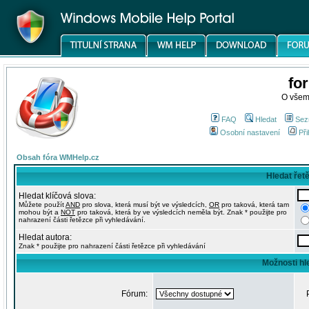
fo
O všem
FAQ
Hledat
Sez
Osobní nastavení
Při
Obsah fóra WMHelp.cz
Hledat řet
Hledat klíčová slova:
Můžete použít
AND
pro slova, která musí být ve výsledcích,
OR
pro taková, která tam
mohou být a
NOT
pro taková, která by ve výsledcích neměla být. Znak * použijte pro
nahrazení části řetězce při vyhledávání.
Hledat autora:
Znak * použijte pro nahrazení části řetězce při vyhledávání
Možnosti hl
Fórum: