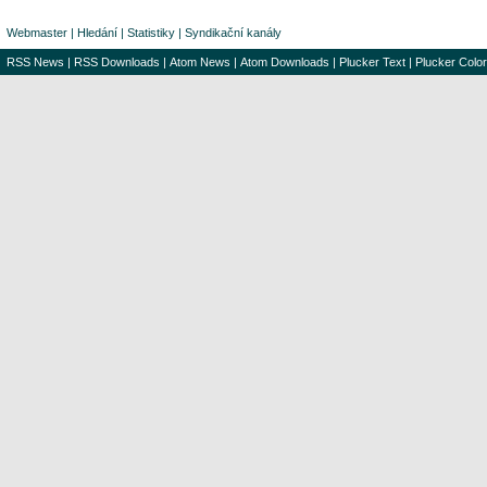
Webmaster
|
Hledání
|
Statistiky
|
Syndikační kanály
RSS News
|
RSS Downloads
|
Atom News
|
Atom Downloads
|
Plucker Text
|
Plucker Color