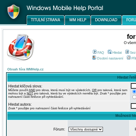
fo
O všem
FAQ
Hledat
Sez
Osobní nastavení
Při
Obsah fóra WMHelp.cz
Hledat řet
Hledat klíčová slova:
Můžete použít
AND
pro slova, která musí být ve výsledcích,
OR
pro taková, která tam
mohou být a
NOT
pro taková, která by ve výsledcích neměla být. Znak * použijte pro
nahrazení části řetězce při vyhledávání.
Hledat autora:
Znak * použijte pro nahrazení části řetězce při vyhledávání
Možnosti hl
Fórum: