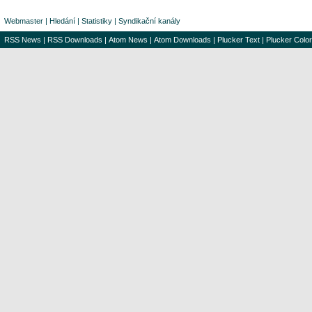
Webmaster
|
Hledání
|
Statistiky
|
Syndikační kanály
RSS News
|
RSS Downloads
|
Atom News
|
Atom Downloads
|
Plucker Text
|
Plucker Color