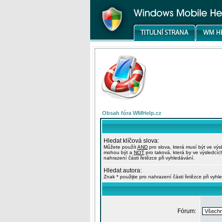
Obsah fóra WMHelp.cz
Hledat klíčová slova:
Můžete použít
AND
pro slova, která musí být ve výs
mohou být a
NOT
pro taková, která by ve výsledcíc
nahrazení části řetězce při vyhledávání.
Hledat autora:
Znak * použijte pro nahrazení části řetězce při vyhl
Fórum: