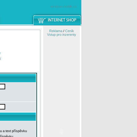
windowsmobile.cz
Reklama
/
Ceník
Vstup pro inzerenty
e
í
u a text příspěvku
příspěvku