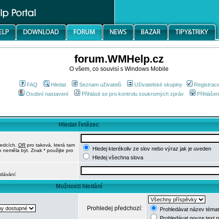
forum.WMHelp.cz
O všem, co souvisí s Windows Mobile
FAQ
Hledat
Seznam uživatelů
Uživatelské skupiny
Registrac
Osobní nastavení
Přihlásit se pro kontrolu soukromých zpráv
Přihlášen
Hledat řetězec
ledcích,
OR
pro taková, která tam
Hledej kterékoliv ze slov nebo výraz jak je uveden
h neměla být. Znak * použijte pro
Hledej všechna slova
edávání
Možnosti hledání
Prohledej předchozí:
Prohledávat název témat
Prohledávat pouze text 