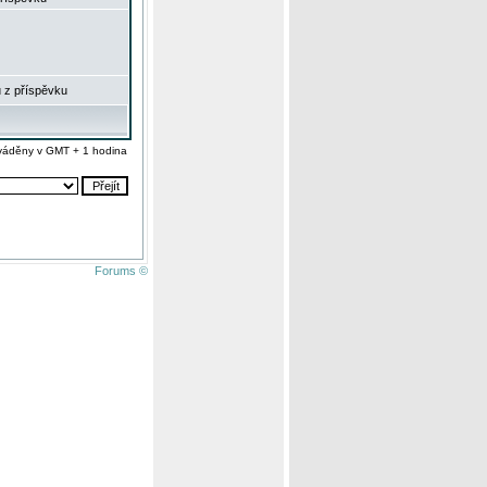
 z příspěvku
váděny v GMT + 1 hodina
Forums ©