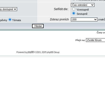
Setřídit dle:
Vzestupně
Sestupně
Zobraz prvních
znaků
spěvky
Témata
Časy u
Přejít na:
phpBB
Powered by
© 2001, 2005 phpBB Group