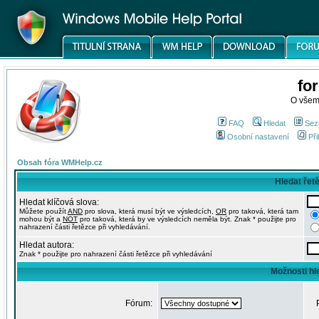
fo
O všem
FAQ
Hledat
Sez
Osobní nastavení
Při
Obsah fóra WMHelp.cz
Hledat řet
Hledat klíčová slova:
Můžete použít
AND
pro slova, která musí být ve výsledcích,
OR
pro taková, která tam
mohou být a
NOT
pro taková, která by ve výsledcích neměla být. Znak * použijte pro
nahrazení části řetězce při vyhledávání.
Hledat autora:
Znak * použijte pro nahrazení části řetězce při vyhledávání
Možnosti hl
Fórum: