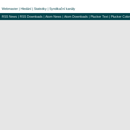
Webmaster
|
Hledání
|
Statistiky
|
Syndikační kanály
RSS News
|
RSS Downloads
|
Atom News
|
Atom Downloads
|
Plucker Text
|
Plucker Color