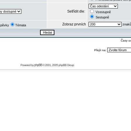
Setřídit dle:
Vzestupně
Sestupně
Zobraz prvních
znaků
spěvky
Témata
Časy u
Přejít na:
phpBB
Powered by
© 2001, 2005 phpBB Group