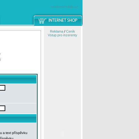
windowsmobile.cz
Reklama
/
Ceník
Vstup pro inzerenty
e
í
u a text příspěvku
příspěvku