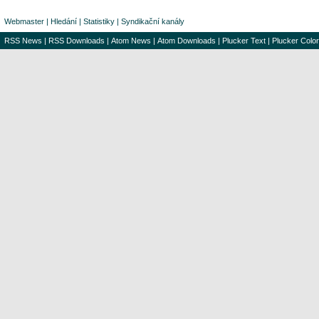
Webmaster
|
Hledání
|
Statistiky
|
Syndikační kanály
RSS News
|
RSS Downloads
|
Atom News
|
Atom Downloads
|
Plucker Text
|
Plucker Color