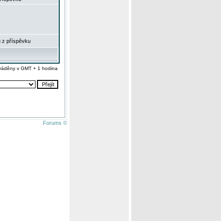
 z příspěvku
váděny v GMT + 1 hodina
Forums ©