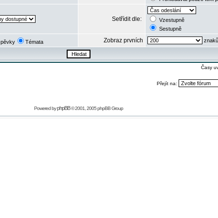
Setřídit dle:
Vzestupně
Sestupně
Zobraz prvních
znaků
spěvky
Témata
Časy u
Přejít na:
phpBB
Powered by
© 2001, 2005 phpBB Group