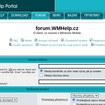
forum.WMHelp.cz
O všem, co souvisí s Windows Mobile
FAQ
Hledat
Seznam uživatelů
Uživatelské skupiny
Registrac
Osobní nastavení
Přihlásit se pro kontrolu soukromých zpráv
Přihlášen
Hledat řetězec
ledcích,
OR
pro taková, která tam
Hledej kterékoliv ze slov nebo výraz jak je uveden
h neměla být. Znak * použijte pro
Hledej všechna slova
edávání
Možnosti hledání
Prohledej předchozí:
Prohledávat název témat
Prohledávat pouze text 