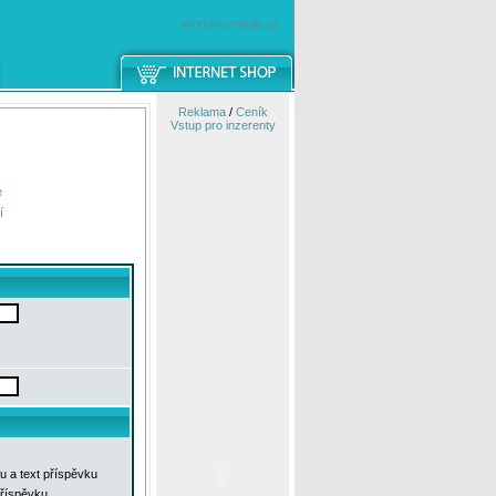
windowsmobile.cz
Reklama
/
Ceník
Vstup pro inzerenty
e
í
u a text příspěvku
příspěvku