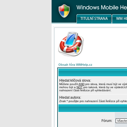
Obsah fóra WMHelp.cz
Hledat klíčová slova:
Můžete použít
AND
pro slova, která musí být ve výs
mohou být a
NOT
pro taková, která by ve výsledcíc
nahrazení části řetězce při vyhledávání.
Hledat autora:
Znak * použijte pro nahrazení části řetězce při vyhl
Fórum: