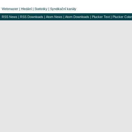
Webmaster
|
Hledání
|
Statistiky
|
Syndikační kanály
RSS News
|
RSS Downloads
|
Atom News
|
Atom Downloads
|
Plucker Text
|
Plucker Color