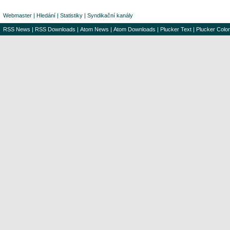
Webmaster
|
Hledání
|
Statistiky
|
Syndikační kanály
RSS News
|
RSS Downloads
|
Atom News
|
Atom Downloads
|
Plucker Text
|
Plucker Color