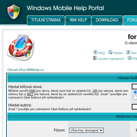
fo
O všem
FAQ
Hledat
Sez
Osobní nastavení
Při
Obsah fóra WMHelp.cz
Hledat řet
Hledat klíčová slova:
Můžete použít
AND
pro slova, která musí být ve výsledcích,
OR
pro taková, která tam
mohou být a
NOT
pro taková, která by ve výsledcích neměla být. Znak * použijte pro
nahrazení části řetězce při vyhledávání.
Hledat autora:
Znak * použijte pro nahrazení části řetězce při vyhledávání
Možnosti hl
Fórum: