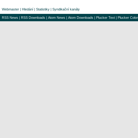
Webmaster
|
Hledání
|
Statistiky
|
Syndikační kanály
RSS News
|
RSS Downloads
|
Atom News
|
Atom Downloads
|
Plucker Text
|
Plucker Color