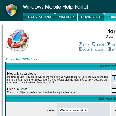
fo
O všem
FAQ
Hledat
Sez
Osobní nastavení
Při
Obsah fóra WMHelp.cz
Hledat řet
Hledat klíčová slova:
Můžete použít
AND
pro slova, která musí být ve výsledcích,
OR
pro taková, která tam
mohou být a
NOT
pro taková, která by ve výsledcích neměla být. Znak * použijte pro
nahrazení části řetězce při vyhledávání.
Hledat autora:
Znak * použijte pro nahrazení části řetězce při vyhledávání
Možnosti hl
Fórum: