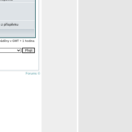
 z příspěvku
váděny v GMT + 1 hodina
Forums ©