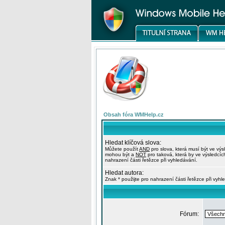
Obsah fóra WMHelp.cz
Hledat klíčová slova:
Můžete použít
AND
pro slova, která musí být ve výs
mohou být a
NOT
pro taková, která by ve výsledcíc
nahrazení části řetězce při vyhledávání.
Hledat autora:
Znak * použijte pro nahrazení části řetězce při vyhl
Fórum: