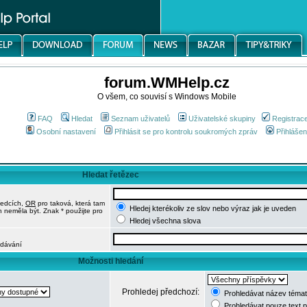
forum.WMHelp.cz
O všem, co souvisí s Windows Mobile
FAQ
Hledat
Seznam uživatelů
Uživatelské skupiny
Registrac
Osobní nastavení
Přihlásit se pro kontrolu soukromých zpráv
Přihlášen
Hledat řetězec
ledcích,
OR
pro taková, která tam
Hledej kterékoliv ze slov nebo výraz jak je uveden
h neměla být. Znak * použijte pro
Hledej všechna slova
edávání
Možnosti hledání
Prohledej předchozí:
Prohledávat název témat
Prohledávat pouze text 