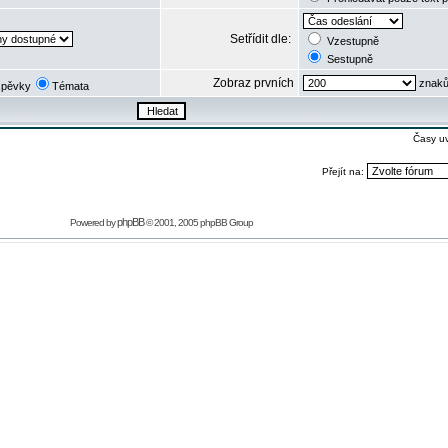
Setřídit dle:
Vzestupně
Sestupně
Zobraz prvních
znaků
spěvky
Témata
Časy u
Přejít na:
phpBB
Powered by
© 2001, 2005 phpBB Group