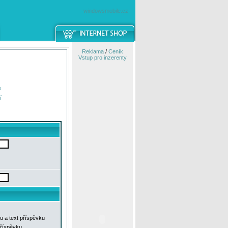
windowsmobile.cz
Reklama
/
Ceník
Vstup pro inzerenty
e
í
u a text příspěvku
příspěvku