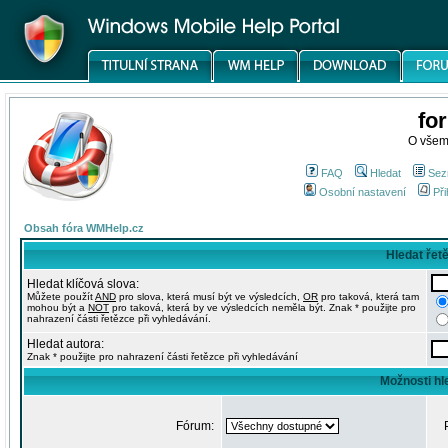
fo
O všem
FAQ
Hledat
Sez
Osobní nastavení
Při
Obsah fóra WMHelp.cz
Hledat řet
Hledat klíčová slova:
Můžete použít
AND
pro slova, která musí být ve výsledcích,
OR
pro taková, která tam
mohou být a
NOT
pro taková, která by ve výsledcích neměla být. Znak * použijte pro
nahrazení části řetězce při vyhledávání.
Hledat autora:
Znak * použijte pro nahrazení části řetězce při vyhledávání
Možnosti hl
Fórum: