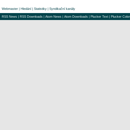
Webmaster
|
Hledání
|
Statistiky
|
Syndikační kanály
RSS News
|
RSS Downloads
|
Atom News
|
Atom Downloads
|
Plucker Text
|
Plucker Color