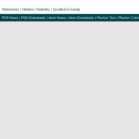
Webmaster
|
Hledání
|
Statistiky
|
Syndikační kanály
RSS News
|
RSS Downloads
|
Atom News
|
Atom Downloads
|
Plucker Text
|
Plucker Color