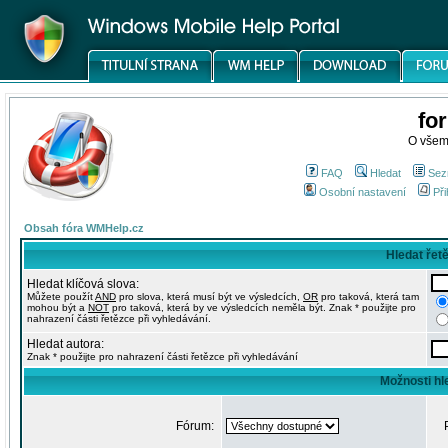
fo
O všem
FAQ
Hledat
Sez
Osobní nastavení
Při
Obsah fóra WMHelp.cz
Hledat řet
Hledat klíčová slova:
Můžete použít
AND
pro slova, která musí být ve výsledcích,
OR
pro taková, která tam
mohou být a
NOT
pro taková, která by ve výsledcích neměla být. Znak * použijte pro
nahrazení části řetězce při vyhledávání.
Hledat autora:
Znak * použijte pro nahrazení části řetězce při vyhledávání
Možnosti hl
Fórum: