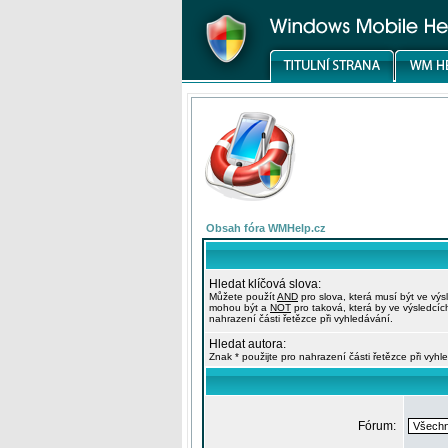
Obsah fóra WMHelp.cz
Hledat klíčová slova:
Můžete použít
AND
pro slova, která musí být ve výs
mohou být a
NOT
pro taková, která by ve výsledcíc
nahrazení části řetězce při vyhledávání.
Hledat autora:
Znak * použijte pro nahrazení části řetězce při vyhl
Fórum: