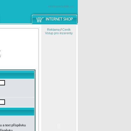
windowsmobile.cz
Reklama
/
Ceník
Vstup pro inzerenty
e
í
u a text příspěvku
příspěvku