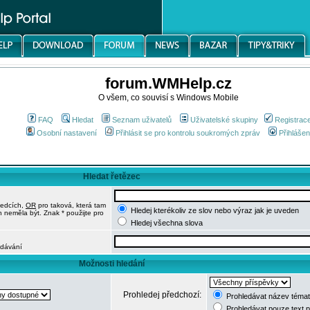
forum.WMHelp.cz
O všem, co souvisí s Windows Mobile
FAQ
Hledat
Seznam uživatelů
Uživatelské skupiny
Registrac
Osobní nastavení
Přihlásit se pro kontrolu soukromých zpráv
Přihlášen
Hledat řetězec
ledcích,
OR
pro taková, která tam
Hledej kterékoliv ze slov nebo výraz jak je uveden
h neměla být. Znak * použijte pro
Hledej všechna slova
edávání
Možnosti hledání
Prohledej předchozí:
Prohledávat název témat
Prohledávat pouze text 