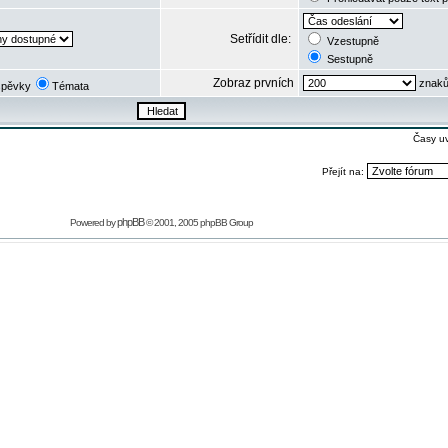
Setřídit dle:
Vzestupně
Sestupně
Zobraz prvních
znaků
spěvky
Témata
Časy u
Přejít na:
phpBB
Powered by
© 2001, 2005 phpBB Group