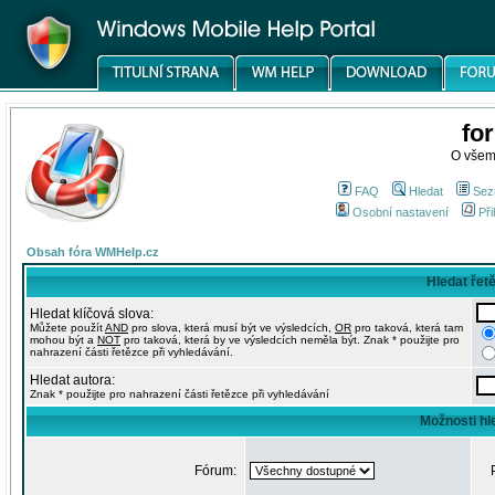
fo
O všem
FAQ
Hledat
Sez
Osobní nastavení
Při
Obsah fóra WMHelp.cz
Hledat řet
Hledat klíčová slova:
Můžete použít
AND
pro slova, která musí být ve výsledcích,
OR
pro taková, která tam
mohou být a
NOT
pro taková, která by ve výsledcích neměla být. Znak * použijte pro
nahrazení části řetězce při vyhledávání.
Hledat autora:
Znak * použijte pro nahrazení části řetězce při vyhledávání
Možnosti hl
Fórum: