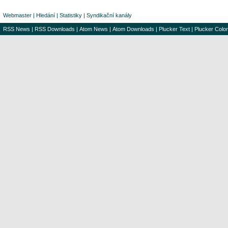
Webmaster
|
Hledání
|
Statistiky
|
Syndikační kanály
RSS News
|
RSS Downloads
|
Atom News
|
Atom Downloads
|
Plucker Text
|
Plucker Color