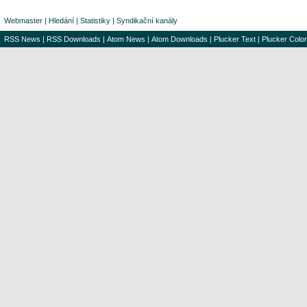
Webmaster
|
Hledání
|
Statistiky
|
Syndikační kanály
RSS News
|
RSS Downloads
|
Atom News
|
Atom Downloads
|
Plucker Text
|
Plucker Color