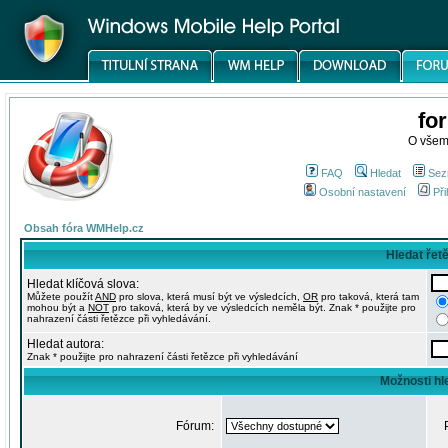
fo
O všem
FAQ
Hledat
Sez
Osobní nastavení
Při
Obsah fóra WMHelp.cz
Hledat řet
Hledat klíčová slova:
Můžete použít
AND
pro slova, která musí být ve výsledcích,
OR
pro taková, která tam
mohou být a
NOT
pro taková, která by ve výsledcích neměla být. Znak * použijte pro
nahrazení části řetězce při vyhledávání.
Hledat autora:
Znak * použijte pro nahrazení části řetězce při vyhledávání
Možnosti hl
Fórum: