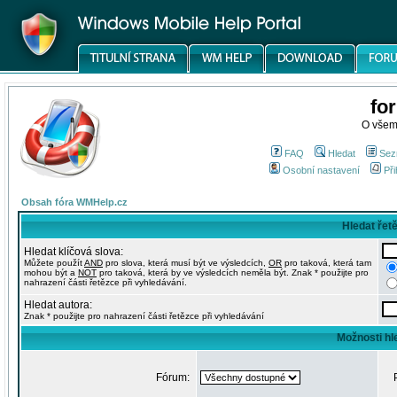
fo
O všem
FAQ
Hledat
Sez
Osobní nastavení
Při
Obsah fóra WMHelp.cz
Hledat řet
Hledat klíčová slova:
Můžete použít
AND
pro slova, která musí být ve výsledcích,
OR
pro taková, která tam
mohou být a
NOT
pro taková, která by ve výsledcích neměla být. Znak * použijte pro
nahrazení části řetězce při vyhledávání.
Hledat autora:
Znak * použijte pro nahrazení části řetězce při vyhledávání
Možnosti hl
Fórum: