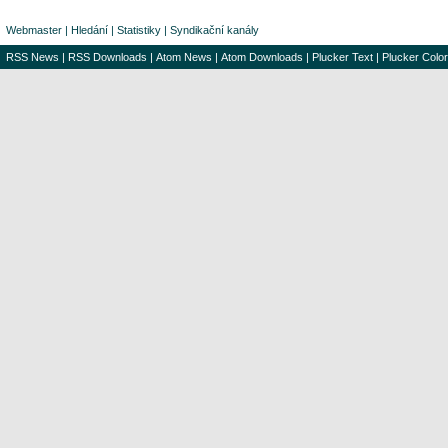
Webmaster
|
Hledání
|
Statistiky
|
Syndikační kanály
RSS News
|
RSS Downloads
|
Atom News
|
Atom Downloads
|
Plucker Text
|
Plucker Color