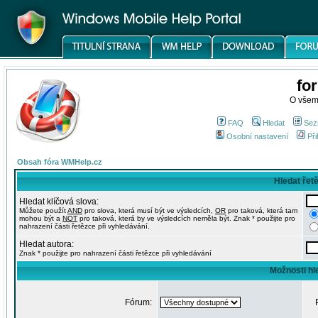
fo
O všem
FAQ
Hledat
Sez
Osobní nastavení
Při
Obsah fóra WMHelp.cz
Hledat řet
Hledat klíčová slova:
Můžete použít
AND
pro slova, která musí být ve výsledcích,
OR
pro taková, která tam
mohou být a
NOT
pro taková, která by ve výsledcích neměla být. Znak * použijte pro
nahrazení části řetězce při vyhledávání.
Hledat autora:
Znak * použijte pro nahrazení části řetězce při vyhledávání
Možnosti hl
Fórum: