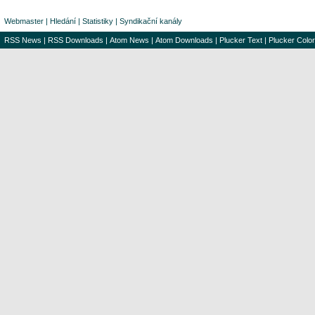
Webmaster
|
Hledání
|
Statistiky
|
Syndikační kanály
RSS News
|
RSS Downloads
|
Atom News
|
Atom Downloads
|
Plucker Text
|
Plucker Color