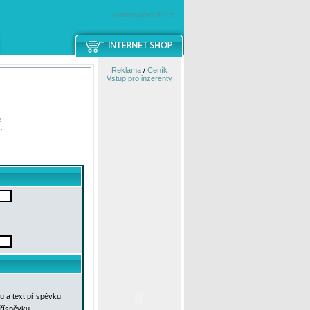
windowsmobile.cz
Reklama
/
Ceník
Vstup pro inzerenty
e
í
u a text příspěvku
příspěvku