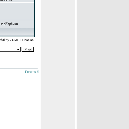
 z příspěvku
váděny v GMT + 1 hodina
Forums ©