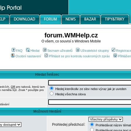
forum.WMHelp.cz
O všem, co souvisí s Windows Mobile
FAQ
Hledat
Seznam uživatelů
Uživatelské skupiny
Registrac
Osobní nastavení
Přihlásit se pro kontrolu soukromých zpráv
Přihlášen
Hledat řetězec
ledcích,
OR
pro taková, která tam
Hledej kterékoliv ze slov nebo výraz jak je uveden
h neměla být. Znak * použijte pro
Hledej všechna slova
edávání
Možnosti hledání
Prohledej předchozí:
Prohledávat název témat
Prohledávat pouze text 