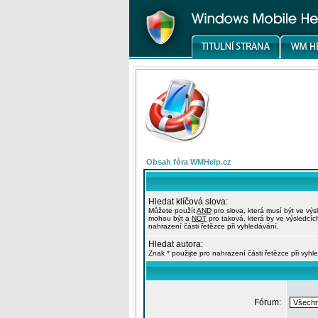
Obsah fóra WMHelp.cz
Hledat klíčová slova:
Můžete použít
AND
pro slova, která musí být ve výs
mohou být a
NOT
pro taková, která by ve výsledcíc
nahrazení části řetězce při vyhledávání.
Hledat autora:
Znak * použijte pro nahrazení části řetězce při vyhl
Fórum: