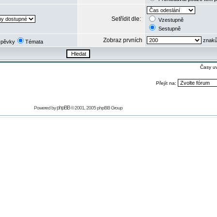
Setřídit dle:
Vzestupně
Sestupně
Zobraz prvních
znaků
spěvky
Témata
Časy u
Přejít na:
phpBB
Powered by
© 2001, 2005 phpBB Group