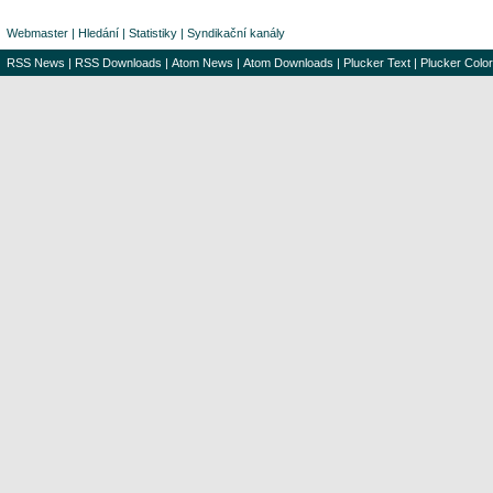
Webmaster
|
Hledání
|
Statistiky
|
Syndikační kanály
RSS News
|
RSS Downloads
|
Atom News
|
Atom Downloads
|
Plucker Text
|
Plucker Color