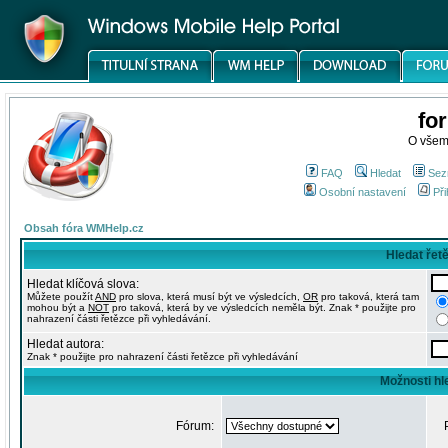
fo
O všem
FAQ
Hledat
Sez
Osobní nastavení
Při
Obsah fóra WMHelp.cz
Hledat řet
Hledat klíčová slova:
Můžete použít
AND
pro slova, která musí být ve výsledcích,
OR
pro taková, která tam
mohou být a
NOT
pro taková, která by ve výsledcích neměla být. Znak * použijte pro
nahrazení části řetězce při vyhledávání.
Hledat autora:
Znak * použijte pro nahrazení části řetězce při vyhledávání
Možnosti hl
Fórum: