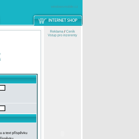
windowsmobile.cz
Reklama
/
Ceník
Vstup pro inzerenty
e
í
u a text příspěvku
příspěvku