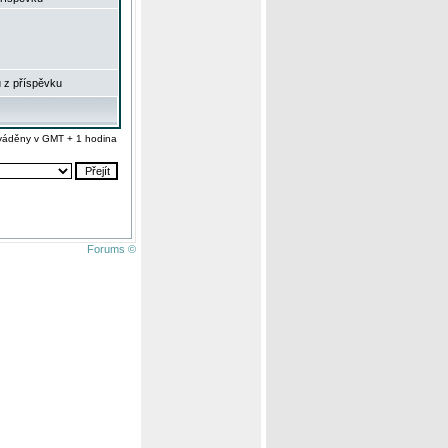
 z příspěvku
váděny v GMT + 1 hodina
Forums ©