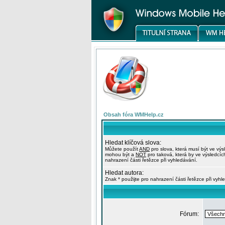
Obsah fóra WMHelp.cz
Hledat klíčová slova:
Můžete použít
AND
pro slova, která musí být ve výs
mohou být a
NOT
pro taková, která by ve výsledcíc
nahrazení části řetězce při vyhledávání.
Hledat autora:
Znak * použijte pro nahrazení části řetězce při vyhl
Fórum: