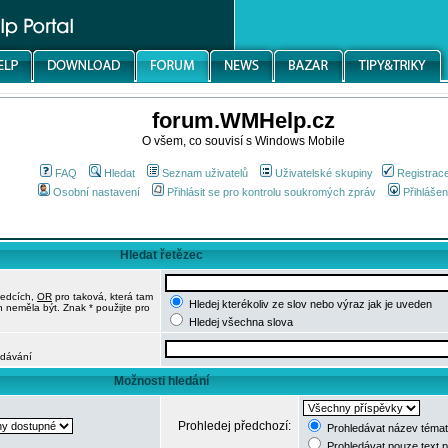
forum.WMHelp.cz
O všem, co souvisí s Windows Mobile
FAQ
Hledat
Seznam uživatelů
Uživatelské skupiny
Registrac
Osobní nastavení
Přihlásit se pro kontrolu soukromých zpráv
Přihlášen
Hledat řetězec
ledcích,
OR
pro taková, která tam
Hledej kterékoliv ze slov nebo výraz jak je uveden
h neměla být. Znak * použijte pro
Hledej všechna slova
edávání
Možnosti hledání
Prohledej předchozí:
Prohledávat název témat
Prohledávat pouze text 