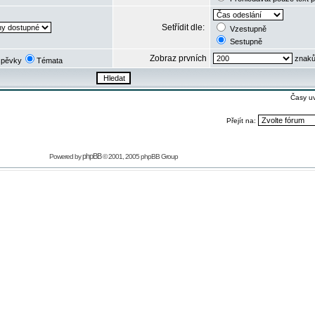
Setřídit dle:
Vzestupně
Sestupně
Zobraz prvních
znaků
spěvky
Témata
Časy u
Přejít na:
phpBB
Powered by
© 2001, 2005 phpBB Group