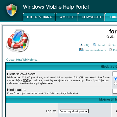
fo
O všem
FAQ
Hledat
Sez
Osobní nastavení
Při
Obsah fóra WMHelp.cz
Hledat řet
Hledat klíčová slova:
Můžete použít
AND
pro slova, která musí být ve výsledcích,
OR
pro taková, která tam
mohou být a
NOT
pro taková, která by ve výsledcích neměla být. Znak * použijte pro
nahrazení části řetězce při vyhledávání.
Hledat autora:
Znak * použijte pro nahrazení části řetězce při vyhledávání
Možnosti hl
Fórum: