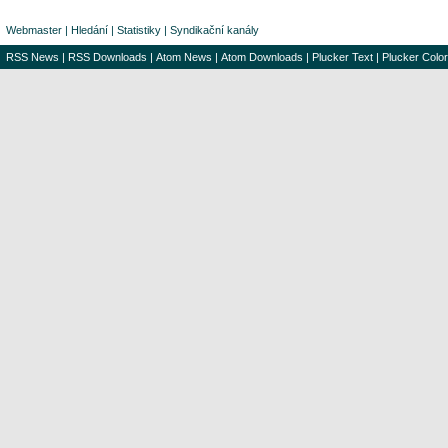
Webmaster
|
Hledání
|
Statistiky
|
Syndikační kanály
RSS News
|
RSS Downloads
|
Atom News
|
Atom Downloads
|
Plucker Text
|
Plucker Color