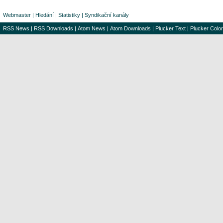
Webmaster
|
Hledání
|
Statistiky
|
Syndikační kanály
RSS News
|
RSS Downloads
|
Atom News
|
Atom Downloads
|
Plucker Text
|
Plucker Color