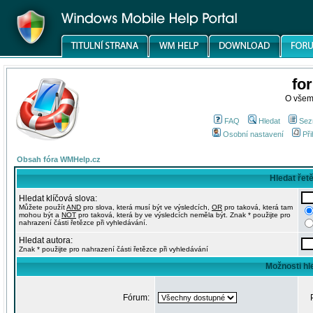
fo
O všem
FAQ
Hledat
Sez
Osobní nastavení
Při
Obsah fóra WMHelp.cz
Hledat řet
Hledat klíčová slova:
Můžete použít
AND
pro slova, která musí být ve výsledcích,
OR
pro taková, která tam
mohou být a
NOT
pro taková, která by ve výsledcích neměla být. Znak * použijte pro
nahrazení části řetězce při vyhledávání.
Hledat autora:
Znak * použijte pro nahrazení části řetězce při vyhledávání
Možnosti hl
Fórum: