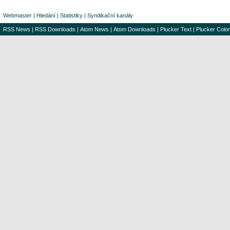
Webmaster
|
Hledání
|
Statistiky
|
Syndikační kanály
RSS News
|
RSS Downloads
|
Atom News
|
Atom Downloads
|
Plucker Text
|
Plucker Color