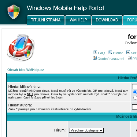
fo
O všem
FAQ
Hledat
Sez
Osobní nastavení
Při
Obsah fóra WMHelp.cz
Hledat řet
Hledat klíčová slova:
Můžete použít
AND
pro slova, která musí být ve výsledcích,
OR
pro taková, která tam
mohou být a
NOT
pro taková, která by ve výsledcích neměla být. Znak * použijte pro
nahrazení části řetězce při vyhledávání.
Hledat autora:
Znak * použijte pro nahrazení části řetězce při vyhledávání
Možnosti hl
Fórum: