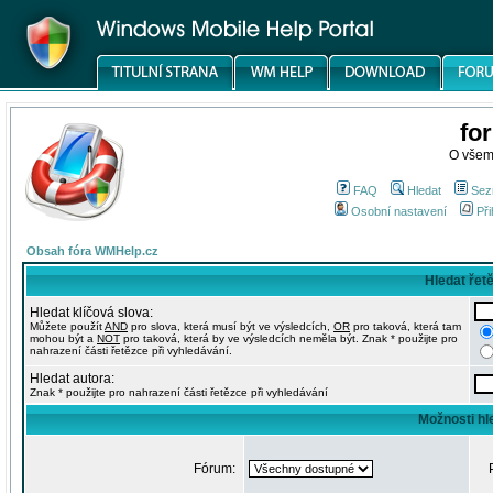
fo
O všem
FAQ
Hledat
Sez
Osobní nastavení
Při
Obsah fóra WMHelp.cz
Hledat řet
Hledat klíčová slova:
Můžete použít
AND
pro slova, která musí být ve výsledcích,
OR
pro taková, která tam
mohou být a
NOT
pro taková, která by ve výsledcích neměla být. Znak * použijte pro
nahrazení části řetězce při vyhledávání.
Hledat autora:
Znak * použijte pro nahrazení části řetězce při vyhledávání
Možnosti hl
Fórum: