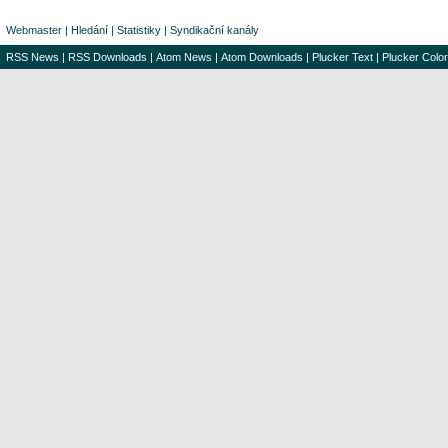
Webmaster
|
Hledání
|
Statistiky
|
Syndikační kanály
RSS News
|
RSS Downloads
|
Atom News
|
Atom Downloads
|
Plucker Text
|
Plucker Color