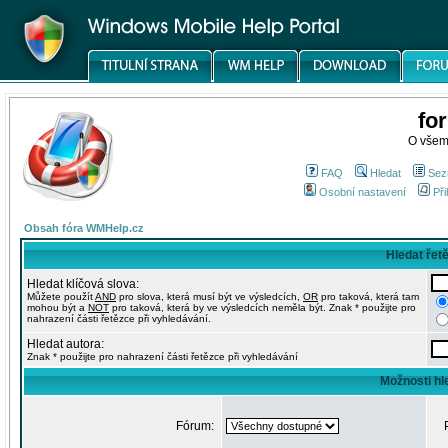
fo
O všem
FAQ
Hledat
Sez
Osobní nastavení
Při
Obsah fóra WMHelp.cz
Hledat řet
Hledat klíčová slova:
Můžete použít
AND
pro slova, která musí být ve výsledcích,
OR
pro taková, která tam
mohou být a
NOT
pro taková, která by ve výsledcích neměla být. Znak * použijte pro
nahrazení části řetězce při vyhledávání.
Hledat autora:
Znak * použijte pro nahrazení části řetězce při vyhledávání
Možnosti hl
Fórum: