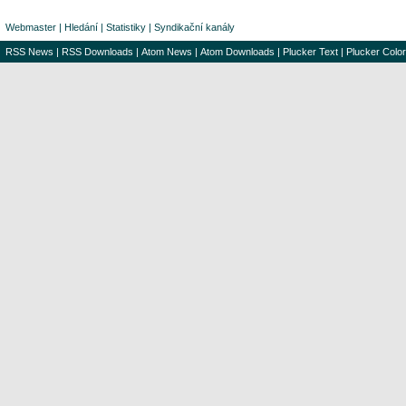
Webmaster
|
Hledání
|
Statistiky
|
Syndikační kanály
RSS News
|
RSS Downloads
|
Atom News
|
Atom Downloads
|
Plucker Text
|
Plucker Color