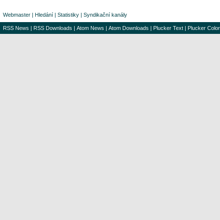
Webmaster
|
Hledání
|
Statistiky
|
Syndikační kanály
RSS News
|
RSS Downloads
|
Atom News
|
Atom Downloads
|
Plucker Text
|
Plucker Color