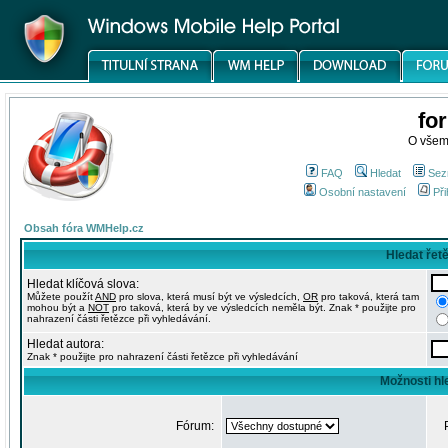
fo
O všem
FAQ
Hledat
Sez
Osobní nastavení
Při
Obsah fóra WMHelp.cz
Hledat řet
Hledat klíčová slova:
Můžete použít
AND
pro slova, která musí být ve výsledcích,
OR
pro taková, která tam
mohou být a
NOT
pro taková, která by ve výsledcích neměla být. Znak * použijte pro
nahrazení části řetězce při vyhledávání.
Hledat autora:
Znak * použijte pro nahrazení části řetězce při vyhledávání
Možnosti hl
Fórum: