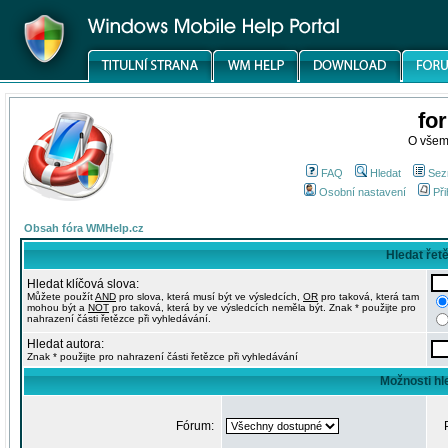
fo
O všem
FAQ
Hledat
Sez
Osobní nastavení
Při
Obsah fóra WMHelp.cz
Hledat řet
Hledat klíčová slova:
Můžete použít
AND
pro slova, která musí být ve výsledcích,
OR
pro taková, která tam
mohou být a
NOT
pro taková, která by ve výsledcích neměla být. Znak * použijte pro
nahrazení části řetězce při vyhledávání.
Hledat autora:
Znak * použijte pro nahrazení části řetězce při vyhledávání
Možnosti hl
Fórum: