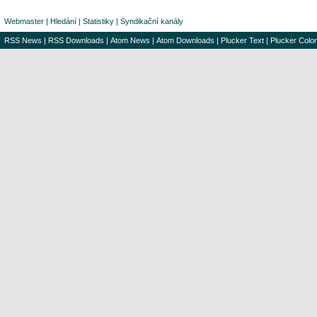
Webmaster
|
Hledání
|
Statistiky
|
Syndikační kanály
RSS News
|
RSS Downloads
|
Atom News
|
Atom Downloads
|
Plucker Text
|
Plucker Color