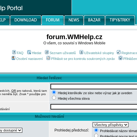
forum.WMHelp.cz
O všem, co souvisí s Windows Mobile
FAQ
Hledat
Seznam uživatelů
Uživatelské skupiny
Registrac
Osobní nastavení
Přihlásit se pro kontrolu soukromých zpráv
Přihlášen
Hledat řetězec
ledcích,
OR
pro taková, která tam
Hledej kterékoliv ze slov nebo výraz jak je uveden
h neměla být. Znak * použijte pro
Hledej všechna slova
edávání
Možnosti hledání
Prohledej předchozí:
Prohledávat název témat
Prohledávat pouze text 