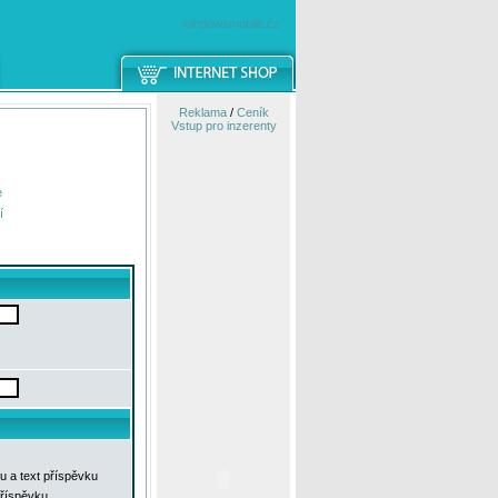
windowsmobile.cz
Reklama
/
Ceník
Vstup pro inzerenty
e
í
u a text příspěvku
příspěvku