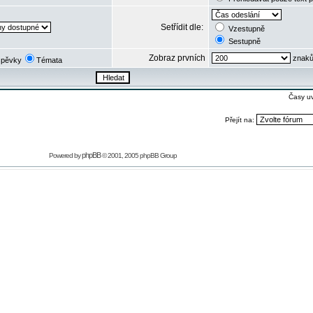
Setřídit dle:
Vzestupně
Sestupně
Zobraz prvních
znaků
spěvky
Témata
Časy u
Přejít na:
phpBB
Powered by
© 2001, 2005 phpBB Group