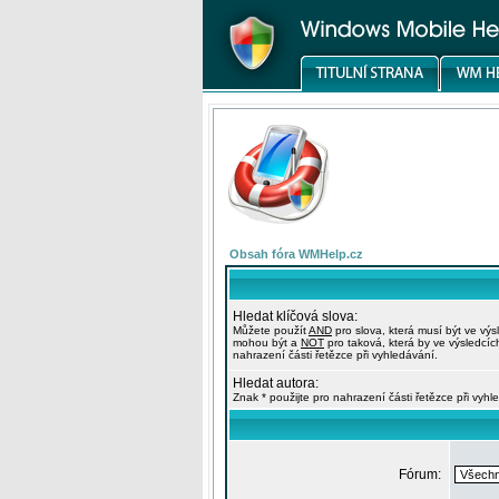
Obsah fóra WMHelp.cz
Hledat klíčová slova:
Můžete použít
AND
pro slova, která musí být ve výs
mohou být a
NOT
pro taková, která by ve výsledcíc
nahrazení části řetězce při vyhledávání.
Hledat autora:
Znak * použijte pro nahrazení části řetězce při vyhl
Fórum: