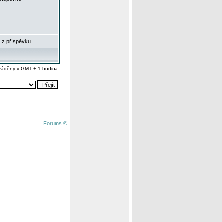
 z příspěvku
váděny v GMT + 1 hodina
Forums ©