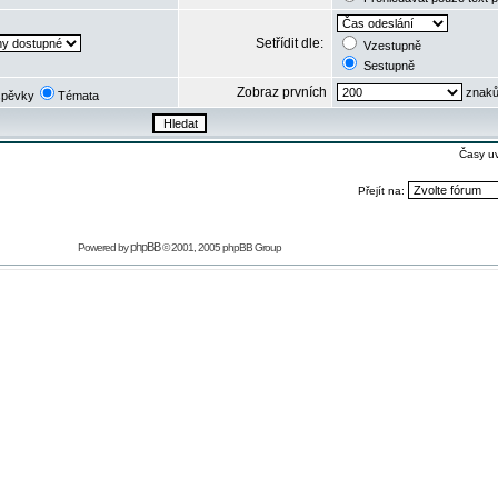
Setřídit dle:
Vzestupně
Sestupně
Zobraz prvních
znaků
spěvky
Témata
Časy u
Přejít na:
phpBB
Powered by
© 2001, 2005 phpBB Group