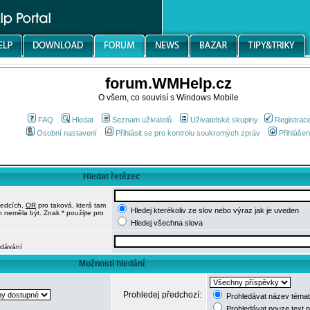
forum.WMHelp.cz
O všem, co souvisí s Windows Mobile
FAQ
Hledat
Seznam uživatelů
Uživatelské skupiny
Registrac
Osobní nastavení
Přihlásit se pro kontrolu soukromých zpráv
Přihlášen
Hledat řetězec
ledcích,
OR
pro taková, která tam
Hledej kterékoliv ze slov nebo výraz jak je uveden
h neměla být. Znak * použijte pro
Hledej všechna slova
edávání
Možnosti hledání
Prohledej předchozí:
Prohledávat název témat
Prohledávat pouze text 