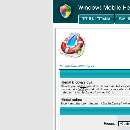
Obsah fóra WMHelp.cz
Hledat klíčová slova:
Můžete použít
AND
pro slova, která musí být ve výs
mohou být a
NOT
pro taková, která by ve výsledcíc
nahrazení části řetězce při vyhledávání.
Hledat autora:
Znak * použijte pro nahrazení části řetězce při vyhl
Fórum: