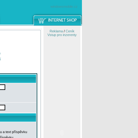
windowsmobile.cz
Reklama
/
Ceník
Vstup pro inzerenty
e
í
u a text příspěvku
příspěvku