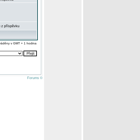
 z příspěvku
váděny v GMT + 1 hodina
Forums ©