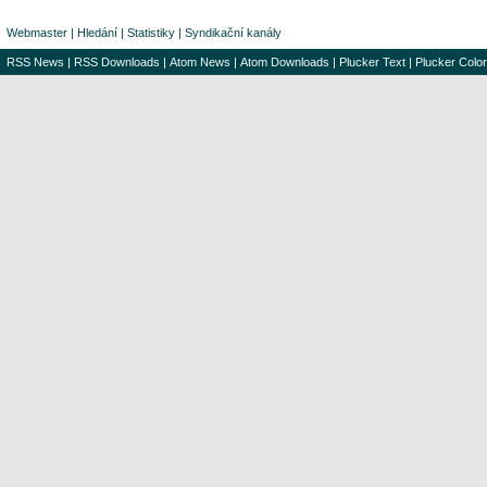
Webmaster
|
Hledání
|
Statistiky
|
Syndikační kanály
RSS News
|
RSS Downloads
|
Atom News
|
Atom Downloads
|
Plucker Text
|
Plucker Color