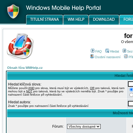
fo
O všem
FAQ
Hledat
Sez
Osobní nastavení
Při
Obsah fóra WMHelp.cz
Hledat řet
Hledat klíčová slova:
Můžete použít
AND
pro slova, která musí být ve výsledcích,
OR
pro taková, která tam
mohou být a
NOT
pro taková, která by ve výsledcích neměla být. Znak * použijte pro
nahrazení části řetězce při vyhledávání.
Hledat autora:
Znak * použijte pro nahrazení části řetězce při vyhledávání
Možnosti hl
Fórum: