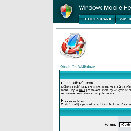
Obsah fóra WMHelp.cz
Hledat klíčová slova:
Můžete použít
AND
pro slova, která musí být ve výs
mohou být a
NOT
pro taková, která by ve výsledcíc
nahrazení části řetězce při vyhledávání.
Hledat autora:
Znak * použijte pro nahrazení části řetězce při vyhl
Fórum: