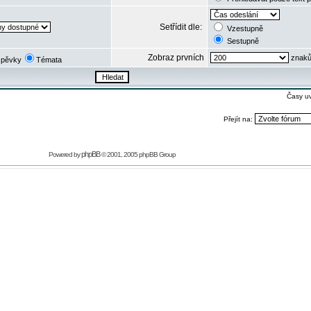
Setřídit dle:
Vzestupně
Sestupně
Zobraz prvních
znaků
spěvky
Témata
Časy u
Přejít na:
phpBB
Powered by
© 2001, 2005 phpBB Group