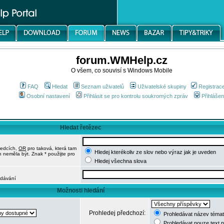
forum.WMHelp.cz
O všem, co souvisí s Windows Mobile
FAQ
Hledat
Seznam uživatelů
Uživatelské skupiny
Registrac
Osobní nastavení
Přihlásit se pro kontrolu soukromých zpráv
Přihlášen
Hledat řetězec
ledcích,
OR
pro taková, která tam
Hledej kterékoliv ze slov nebo výraz jak je uveden
h neměla být. Znak * použijte pro
Hledej všechna slova
edávání
Možnosti hledání
Prohledej předchozí:
Prohledávat název témat
Prohledávat pouze text 