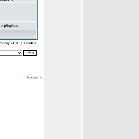
 z příspěvku
váděny v GMT + 1 hodina
Forums ©