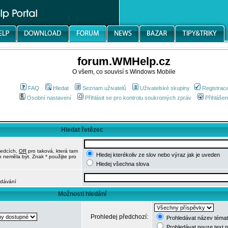
forum.WMHelp.cz
O všem, co souvisí s Windows Mobile
FAQ
Hledat
Seznam uživatelů
Uživatelské skupiny
Registrac
Osobní nastavení
Přihlásit se pro kontrolu soukromých zpráv
Přihlášen
Hledat řetězec
ledcích,
OR
pro taková, která tam
Hledej kterékoliv ze slov nebo výraz jak je uveden
h neměla být. Znak * použijte pro
Hledej všechna slova
edávání
Možnosti hledání
Prohledej předchozí:
Prohledávat název témat
Prohledávat pouze text 