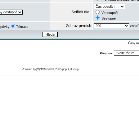
Setřídit dle:
Vzestupně
Sestupně
Zobraz prvních
znaků
spěvky
Témata
Časy u
Přejít na:
phpBB
Powered by
© 2001, 2005 phpBB Group