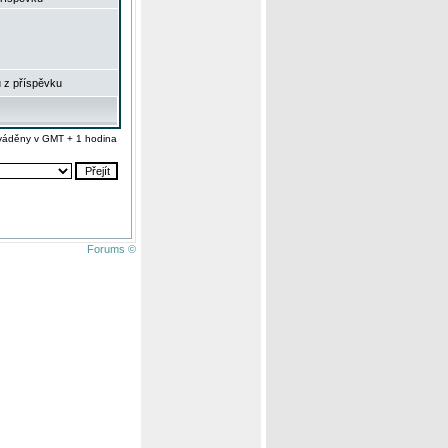
 z příspěvku
váděny v GMT + 1 hodina
Forums ©