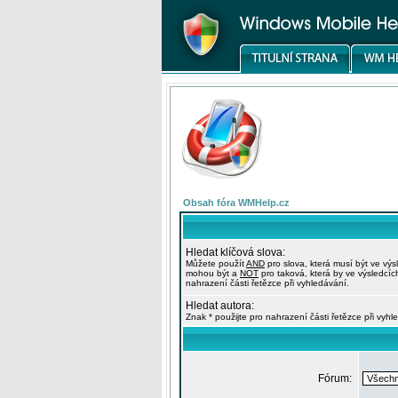
Obsah fóra WMHelp.cz
Hledat klíčová slova:
Můžete použít
AND
pro slova, která musí být ve výs
mohou být a
NOT
pro taková, která by ve výsledcíc
nahrazení části řetězce při vyhledávání.
Hledat autora:
Znak * použijte pro nahrazení části řetězce při vyhl
Fórum: