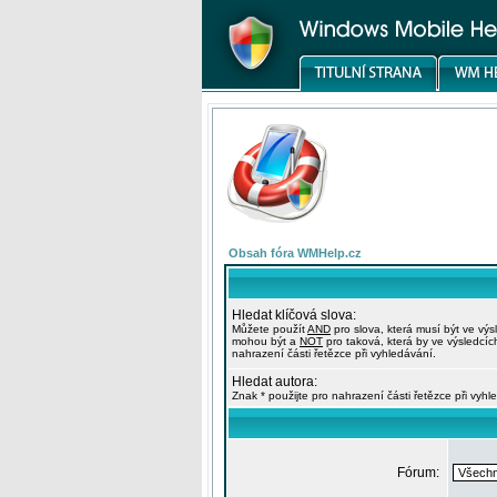
Obsah fóra WMHelp.cz
Hledat klíčová slova:
Můžete použít
AND
pro slova, která musí být ve výs
mohou být a
NOT
pro taková, která by ve výsledcíc
nahrazení části řetězce při vyhledávání.
Hledat autora:
Znak * použijte pro nahrazení části řetězce při vyhl
Fórum: