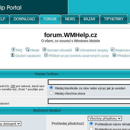
forum.WMHelp.cz
O všem, co souvisí s Windows Mobile
FAQ
Hledat
Seznam uživatelů
Uživatelské skupiny
Registrac
Osobní nastavení
Přihlásit se pro kontrolu soukromých zpráv
Přihlášen
Hledat řetězec
ledcích,
OR
pro taková, která tam
Hledej kterékoliv ze slov nebo výraz jak je uveden
h neměla být. Znak * použijte pro
Hledej všechna slova
edávání
Možnosti hledání
Prohledej předchozí:
Prohledávat název témat
Prohledávat pouze text 