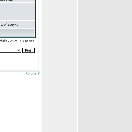
 z příspěvku
váděny v GMT + 1 hodina
Forums ©