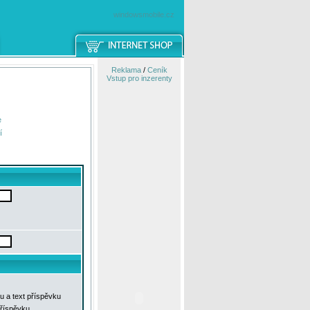
windowsmobile.cz
Reklama
/
Ceník
Vstup pro inzerenty
e
í
u a text příspěvku
příspěvku