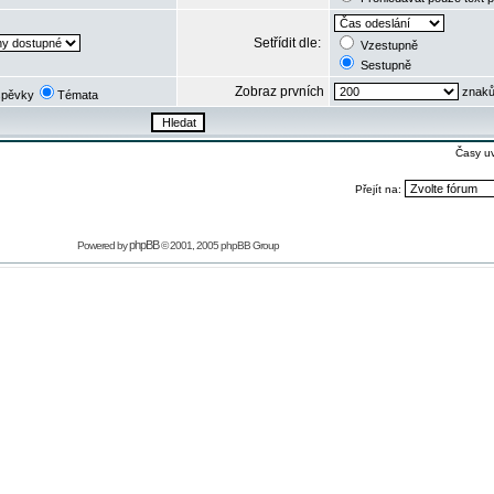
Setřídit dle:
Vzestupně
Sestupně
Zobraz prvních
znaků
spěvky
Témata
Časy u
Přejít na:
phpBB
Powered by
© 2001, 2005 phpBB Group