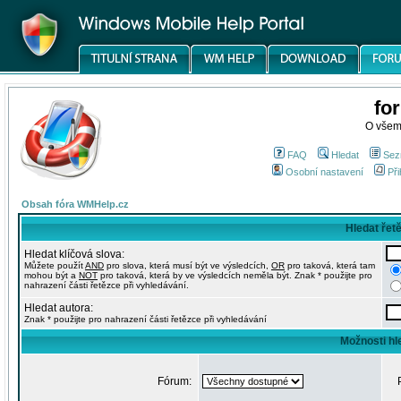
fo
O všem
FAQ
Hledat
Sez
Osobní nastavení
Při
Obsah fóra WMHelp.cz
Hledat řet
Hledat klíčová slova:
Můžete použít
AND
pro slova, která musí být ve výsledcích,
OR
pro taková, která tam
mohou být a
NOT
pro taková, která by ve výsledcích neměla být. Znak * použijte pro
nahrazení části řetězce při vyhledávání.
Hledat autora:
Znak * použijte pro nahrazení části řetězce při vyhledávání
Možnosti hl
Fórum: