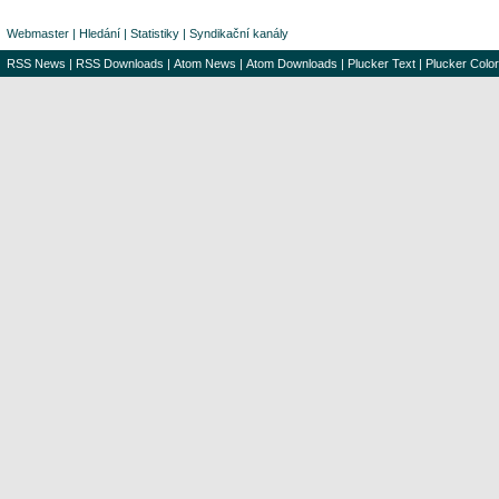
Webmaster
|
Hledání
|
Statistiky
|
Syndikační kanály
RSS News
|
RSS Downloads
|
Atom News
|
Atom Downloads
|
Plucker Text
|
Plucker Color