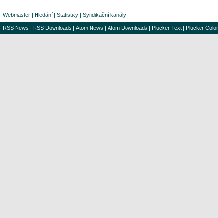
Webmaster
|
Hledání
|
Statistiky
|
Syndikační kanály
RSS News
|
RSS Downloads
|
Atom News
|
Atom Downloads
|
Plucker Text
|
Plucker Color