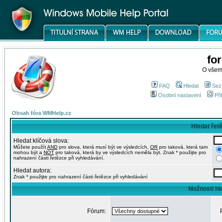
fo
O všem
FAQ
Hledat
Sez
Osobní nastavení
Při
Obsah fóra WMHelp.cz
Hledat řet
Hledat klíčová slova:
Můžete použít
AND
pro slova, která musí být ve výsledcích,
OR
pro taková, která tam
mohou být a
NOT
pro taková, která by ve výsledcích neměla být. Znak * použijte pro
nahrazení části řetězce při vyhledávání.
Hledat autora:
Znak * použijte pro nahrazení části řetězce při vyhledávání
Možnosti hl
Fórum: