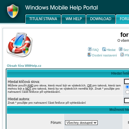
fo
O všem
FAQ
Hledat
Sez
Osobní nastavení
Při
Obsah fóra WMHelp.cz
Hledat řet
Hledat klíčová slova:
Můžete použít
AND
pro slova, která musí být ve výsledcích,
OR
pro taková, která tam
mohou být a
NOT
pro taková, která by ve výsledcích neměla být. Znak * použijte pro
nahrazení části řetězce při vyhledávání.
Hledat autora:
Znak * použijte pro nahrazení části řetězce při vyhledávání
Možnosti hl
Fórum: