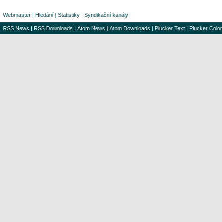
Webmaster
|
Hledání
|
Statistiky
|
Syndikační kanály
RSS News
|
RSS Downloads
|
Atom News
|
Atom Downloads
|
Plucker Text
|
Plucker Color