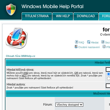
fo
O všem
FAQ
Hledat
Sez
Osobní nastavení
Při
Obsah fóra WMHelp.cz
Hledat řet
Hledat klíčová slova:
Můžete použít
AND
pro slova, která musí být ve výsledcích,
OR
pro taková, která tam
mohou být a
NOT
pro taková, která by ve výsledcích neměla být. Znak * použijte pro
nahrazení části řetězce při vyhledávání.
Hledat autora:
Znak * použijte pro nahrazení části řetězce při vyhledávání
Možnosti hl
Fórum: