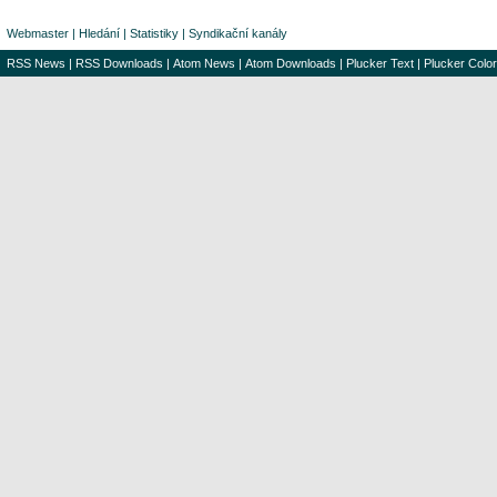
Webmaster
|
Hledání
|
Statistiky
|
Syndikační kanály
RSS News
|
RSS Downloads
|
Atom News
|
Atom Downloads
|
Plucker Text
|
Plucker Color