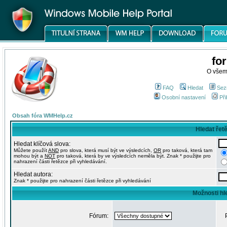
fo
O všem
FAQ
Hledat
Sez
Osobní nastavení
Při
Obsah fóra WMHelp.cz
Hledat řet
Hledat klíčová slova:
Můžete použít
AND
pro slova, která musí být ve výsledcích,
OR
pro taková, která tam
mohou být a
NOT
pro taková, která by ve výsledcích neměla být. Znak * použijte pro
nahrazení části řetězce při vyhledávání.
Hledat autora:
Znak * použijte pro nahrazení části řetězce při vyhledávání
Možnosti hl
Fórum: