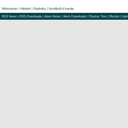
Webmaster
|
Hledání
|
Statistiky
|
Syndikační kanály
RSS News
|
RSS Downloads
|
Atom News
|
Atom Downloads
|
Plucker Text
|
Plucker Color