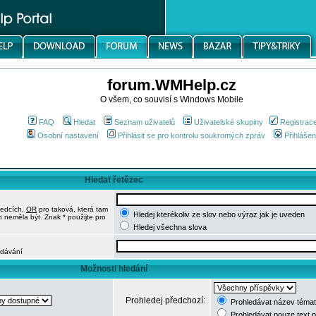
forum.WMHelp.cz
O všem, co souvisí s Windows Mobile
FAQ
Hledat
Seznam uživatelů
Uživatelské skupiny
Registrac
Osobní nastavení
Přihlásit se pro kontrolu soukromých zpráv
Přihlášen
Hledat řetězec
ledcích,
OR
pro taková, která tam
Hledej kterékoliv ze slov nebo výraz jak je uveden
h neměla být. Znak * použijte pro
Hledej všechna slova
edávání
Možnosti hledání
Prohledej předchozí:
Prohledávat název témat
Prohledávat pouze text 