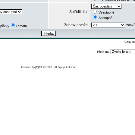
Setřídit dle:
Vzestupně
Sestupně
Zobraz prvních
znaků
spěvky
Témata
Časy u
Přejít na:
phpBB
Powered by
© 2001, 2005 phpBB Group