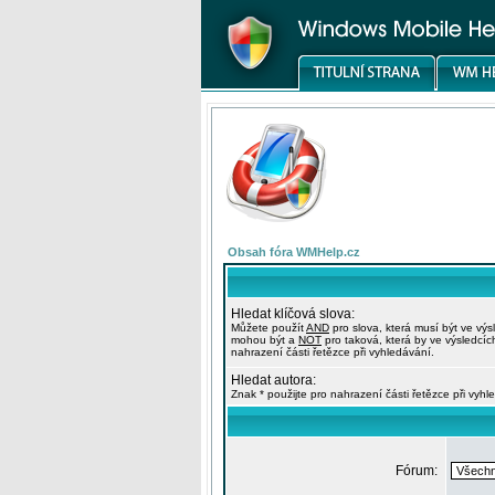
Obsah fóra WMHelp.cz
Hledat klíčová slova:
Můžete použít
AND
pro slova, která musí být ve výs
mohou být a
NOT
pro taková, která by ve výsledcíc
nahrazení části řetězce při vyhledávání.
Hledat autora:
Znak * použijte pro nahrazení části řetězce při vyhl
Fórum: