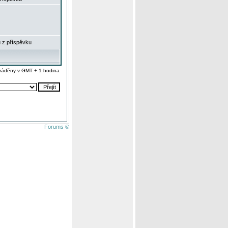
 z příspěvku
váděny v GMT + 1 hodina
Forums ©