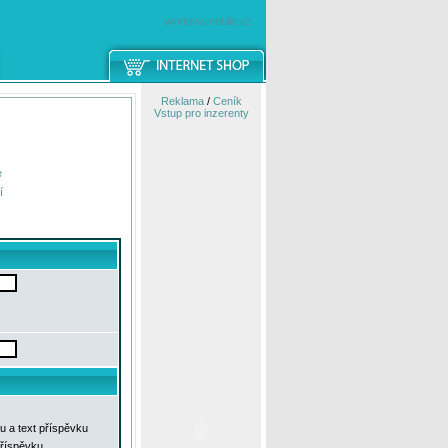
windowsmobile.cz
Reklama
/
Ceník
Vstup pro inzerenty
e
í
u a text příspěvku
příspěvku