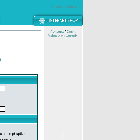
windowsmobile.cz
Reklama
/
Ceník
Vstup pro inzerenty
e
í
u a text příspěvku
příspěvku