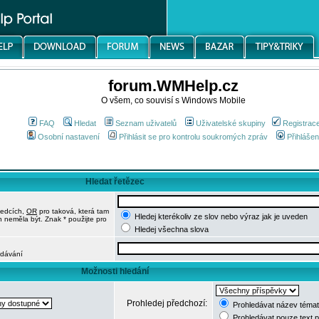
forum.WMHelp.cz
O všem, co souvisí s Windows Mobile
FAQ
Hledat
Seznam uživatelů
Uživatelské skupiny
Registrac
Osobní nastavení
Přihlásit se pro kontrolu soukromých zpráv
Přihlášen
Hledat řetězec
ledcích,
OR
pro taková, která tam
Hledej kterékoliv ze slov nebo výraz jak je uveden
h neměla být. Znak * použijte pro
Hledej všechna slova
edávání
Možnosti hledání
Prohledej předchozí:
Prohledávat název témat
Prohledávat pouze text 