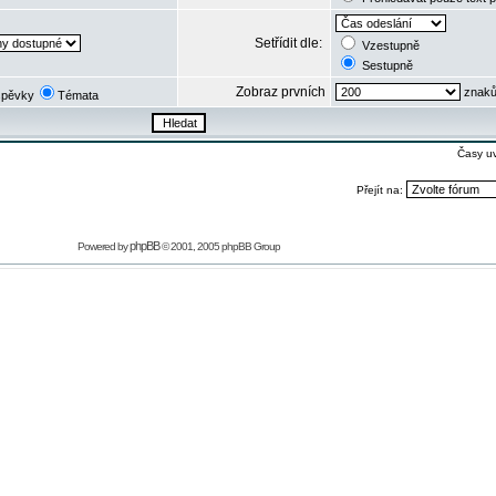
Setřídit dle:
Vzestupně
Sestupně
Zobraz prvních
znaků
spěvky
Témata
Časy u
Přejít na:
phpBB
Powered by
© 2001, 2005 phpBB Group