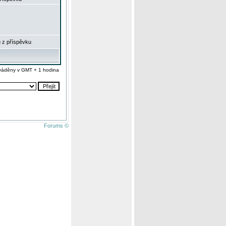
 z příspěvku
váděny v GMT + 1 hodina
Forums ©