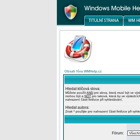
Obsah fóra WMHelp.cz
Hledat klíčová slova:
Můžete použít
AND
pro slova, která musí být ve výs
mohou být a
NOT
pro taková, která by ve výsledcíc
nahrazení části řetězce při vyhledávání.
Hledat autora:
Znak * použijte pro nahrazení části řetězce při vyhl
Fórum: