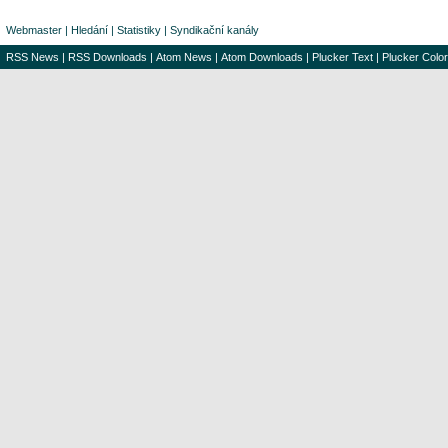
Webmaster
|
Hledání
|
Statistiky
|
Syndikační kanály
RSS News
|
RSS Downloads
|
Atom News
|
Atom Downloads
|
Plucker Text
|
Plucker Color