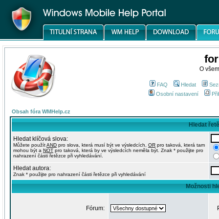
fo
O všem
FAQ
Hledat
Sez
Osobní nastavení
Při
Obsah fóra WMHelp.cz
Hledat řet
Hledat klíčová slova:
Můžete použít
AND
pro slova, která musí být ve výsledcích,
OR
pro taková, která tam
mohou být a
NOT
pro taková, která by ve výsledcích neměla být. Znak * použijte pro
nahrazení části řetězce při vyhledávání.
Hledat autora:
Znak * použijte pro nahrazení části řetězce při vyhledávání
Možnosti hl
Fórum: