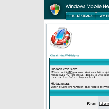
Obsah fóra WMHelp.cz
Hledat klíčová slova:
Můžete použít
AND
pro slova, která musí být ve výs
mohou být a
NOT
pro taková, která by ve výsledcíc
nahrazení části řetězce při vyhledávání.
Hledat autora:
Znak * použijte pro nahrazení části řetězce při vyhl
Fórum: