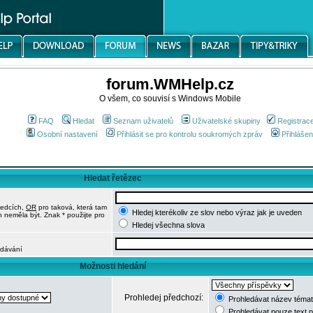
forum.WMHelp.cz
O všem, co souvisí s Windows Mobile
FAQ
Hledat
Seznam uživatelů
Uživatelské skupiny
Registrac
Osobní nastavení
Přihlásit se pro kontrolu soukromých zpráv
Přihlášen
Hledat řetězec
ledcích,
OR
pro taková, která tam
Hledej kterékoliv ze slov nebo výraz jak je uveden
h neměla být. Znak * použijte pro
Hledej všechna slova
edávání
Možnosti hledání
Prohledej předchozí:
Prohledávat název témat
Prohledávat pouze text 