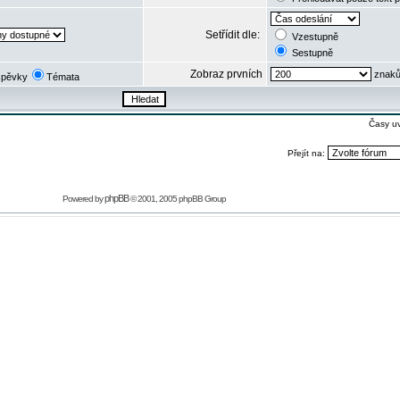
Setřídit dle:
Vzestupně
Sestupně
Zobraz prvních
znaků
spěvky
Témata
Časy u
Přejít na:
phpBB
Powered by
© 2001, 2005 phpBB Group