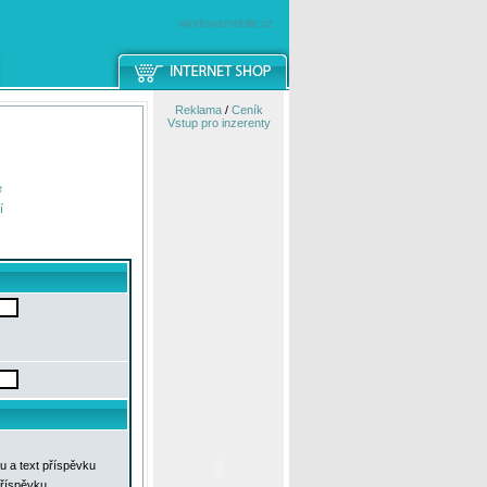
windowsmobile.cz
Reklama
/
Ceník
Vstup pro inzerenty
e
í
u a text příspěvku
příspěvku