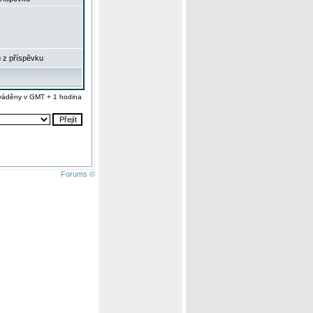
 z příspěvku
váděny v GMT + 1 hodina
Forums ©