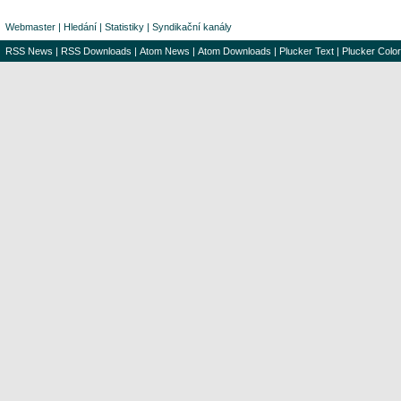
Webmaster
|
Hledání
|
Statistiky
|
Syndikační kanály
RSS News
|
RSS Downloads
|
Atom News
|
Atom Downloads
|
Plucker Text
|
Plucker Color