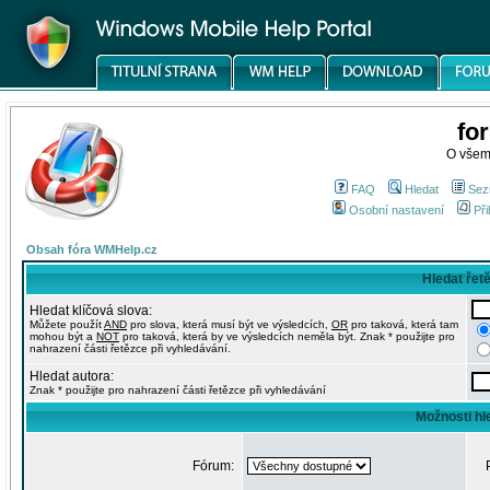
fo
O všem
FAQ
Hledat
Sez
Osobní nastavení
Při
Obsah fóra WMHelp.cz
Hledat řet
Hledat klíčová slova:
Můžete použít
AND
pro slova, která musí být ve výsledcích,
OR
pro taková, která tam
mohou být a
NOT
pro taková, která by ve výsledcích neměla být. Znak * použijte pro
nahrazení části řetězce při vyhledávání.
Hledat autora:
Znak * použijte pro nahrazení části řetězce při vyhledávání
Možnosti hl
Fórum: