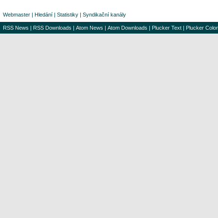
Webmaster
|
Hledání
|
Statistiky
|
Syndikační kanály
RSS News
|
RSS Downloads
|
Atom News
|
Atom Downloads
|
Plucker Text
|
Plucker Color