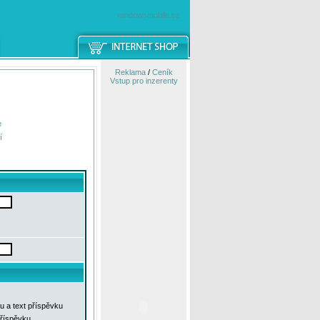
windowsmobile.cz
Reklama
/
Ceník
Vstup pro inzerenty
e
í
u a text příspěvku
příspěvku