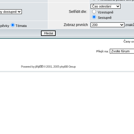
Setřídit dle:
Vzestupně
Sestupně
Zobraz prvních
znaků
spěvky
Témata
Časy u
Přejít na:
phpBB
Powered by
© 2001, 2005 phpBB Group