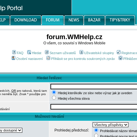
forum.WMHelp.cz
O všem, co souvisí s Windows Mobile
FAQ
Hledat
Seznam uživatelů
Uživatelské skupiny
Registrac
Osobní nastavení
Přihlásit se pro kontrolu soukromých zpráv
Přihlášen
Hledat řetězec
ledcích,
OR
pro taková, která tam
Hledej kterékoliv ze slov nebo výraz jak je uveden
h neměla být. Znak * použijte pro
Hledej všechna slova
edávání
Možnosti hledání
Prohledej předchozí:
Prohledávat název témat
Prohledávat pouze text 