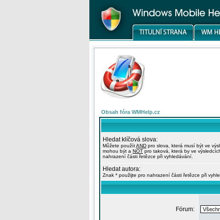
Obsah fóra WMHelp.cz
Hledat klíčová slova:
Můžete použít
AND
pro slova, která musí být ve výs
mohou být a
NOT
pro taková, která by ve výsledcíc
nahrazení části řetězce při vyhledávání.
Hledat autora:
Znak * použijte pro nahrazení části řetězce při vyhl
Fórum: