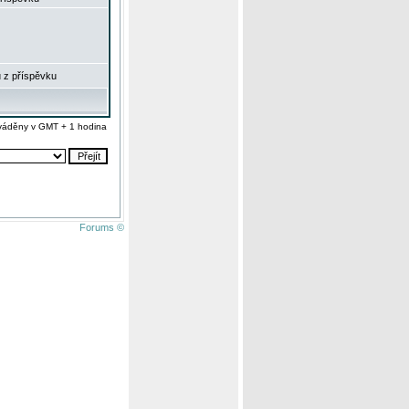
 z příspěvku
váděny v GMT + 1 hodina
Forums ©